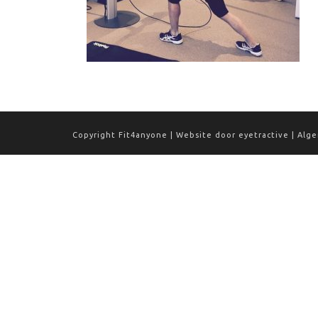
Copyright Fit4anyone | Website door
eyetractive
|
Alg