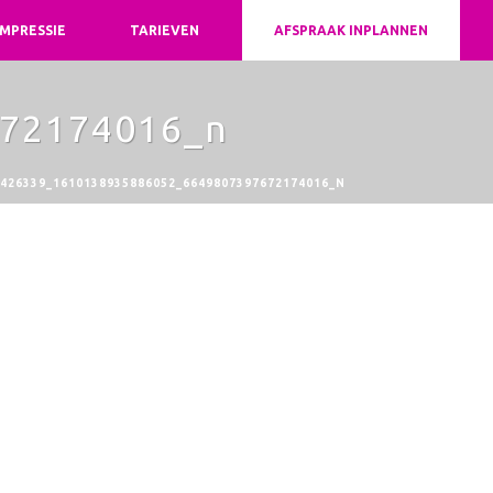
IMPRESSIE
TARIEVEN
AFSPRAAK INPLANNEN
72174016_n
426339_1610138935886052_6649807397672174016_N