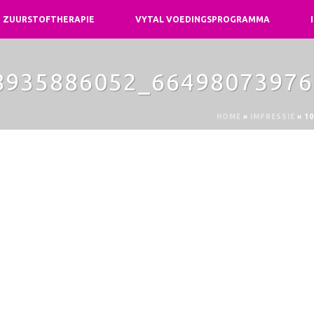
ZUURSTOFTHERAPIE
VYTAL VOEDINGSPROGRAMMA
8935886052_66498073976
HOME
»
IMPRESSIE
»
10