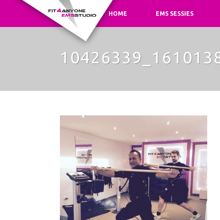
HOME
EMS SESSIES
10426339_161013