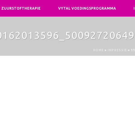
ZUURSTOFTHERAPIE
VYTAL VOEDINGSPROGRAMMA
0162013596_50092720649
HOME
»
IMPRESSIE
»
11