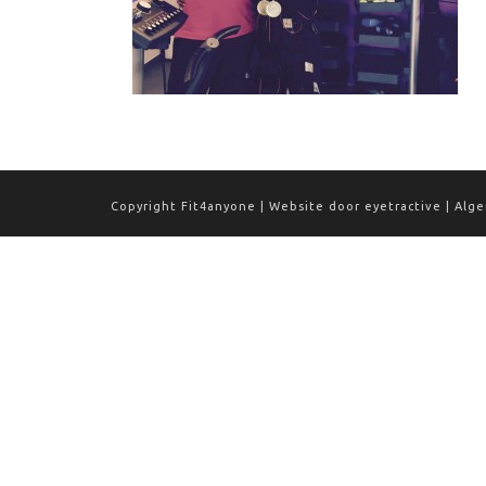
Copyright Fit4anyone | Website door
eyetractive
|
Alg