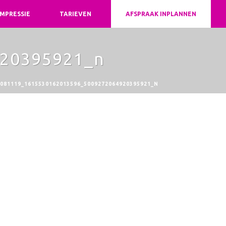
IMPRESSIE
TARIEVEN
AFSPRAAK INPLANNEN
20395921_n
081119_1615530162013596_5009272064920395921_N