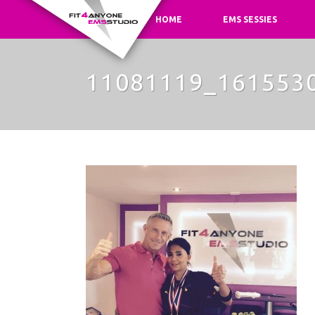
HOME
EMS SESSIES
11081119_161553