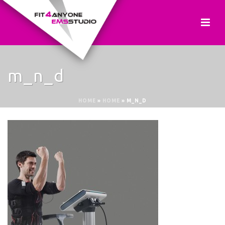
m_n_d
HOME
»
HOME
»
M_N_D